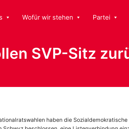
s
Wofür wir stehen
Partei
llen SVP-Sitz zur
ationalratswahlen haben die Sozialdemokratische 
 Schwyz beschlossen, eine Listenverbindung ein