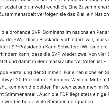
klar sozial und umweltfreundlich. Eine Zusammenarb
 Zusammenarbeit verfolgen sie das Ziel, ein Nation
er die drohende SVP-Dominanz im nationalen Parla
 würde. «Wer diese Blockade verhindern will, mus
lärt SP-Präsidentin Karin Schwiter: «Wir sind die 
rhindern kann, dass die SVP wieder zwei von vier
etzt und damit in Bern massiv übervertreten ist.»
appe Verteilung der Stimmen. Für einen sicheren Si
chwyz 20 Prozent der Stimmen. Weil die Mitte mi
geht, kommen die beiden Parteien zusammen im K
nt Stimmenanteil. Auch die FDP liegt stets einige
sie werden beide viele Stimmen übrighaben.