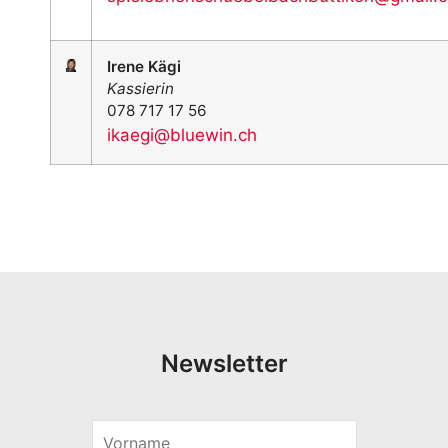
Irene Kägi
Kassie
rin
078 717 17 56
ikaegi@bluewin.ch
Newsletter
V