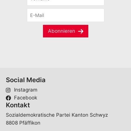
o
r
E
n
-
a
M
m
a
e
Abonnieren
i
*
l
*
Social Media
Instagram
Facebook
Kontakt
Sozialdemokratische Partei Kanton Schwyz
8808 Pfäffikon