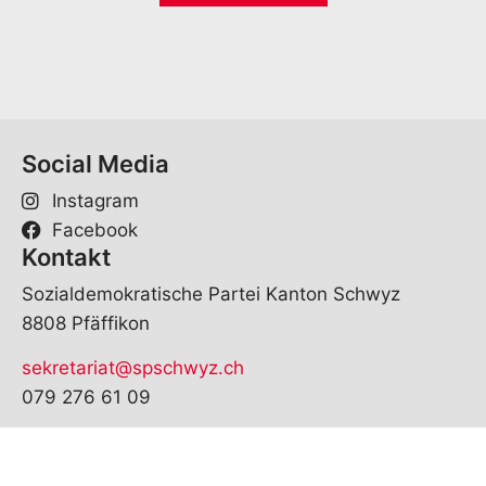
l
*
Social Media
Instagram
Facebook
Kontakt
Sozialdemokratische Partei Kanton Schwyz
8808 Pfäffikon
sekretariat@spschwyz.ch
079 276 61 09