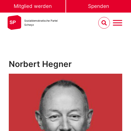
Mitglied werden
Spenden
Sozialdemokratische Partei
Schwyz
Norbert Hegner