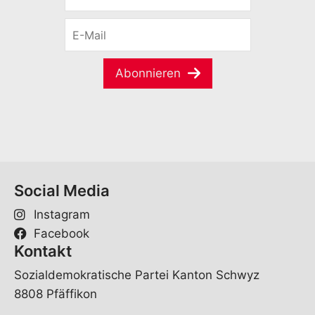
r
E
n
-
a
M
m
a
e
Abonnieren
i
*
l
*
Social Media
Instagram
Facebook
Kontakt
Sozialdemokratische Partei Kanton Schwyz
8808 Pfäffikon