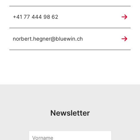
+41 77 444 98 62
norbert.hegner@bluewin.ch
Newsletter
V
o