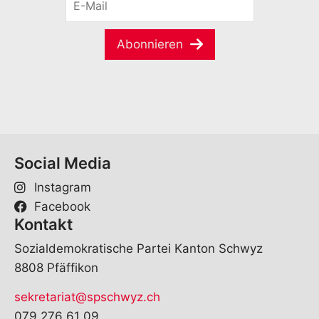
-
a
M
m
a
e
Abonnieren
i
*
l
*
Social Media
Instagram
Facebook
Kontakt
Sozialdemokratische Partei Kanton Schwyz
8808 Pfäffikon
sekretariat@spschwyz.ch
079 276 61 09