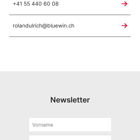
+41 55 440 60 08
rolandulrich@bluewin.ch
Newsletter
V
o
r
E
n