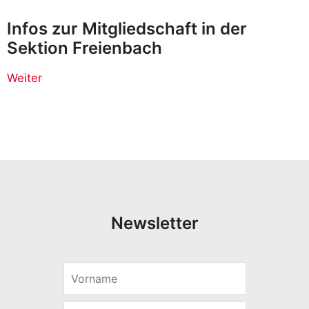
Infos zur Mitgliedschaft in der
Sektion Freienbach
Weiter
Newsletter
V
o
r
E