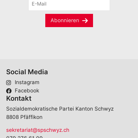
n
-
a
M
m
a
e
Abonnieren
i
*
l
*
Social Media
Instagram
Facebook
Kontakt
Sozialdemokratische Partei Kanton Schwyz
8808 Pfäffikon
sekretariat@spschwyz.ch