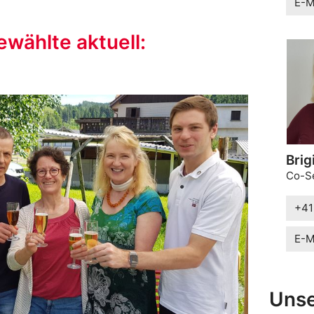
E-M
wählte aktuell:
Brig
Co-Se
+41
E-M
Uns