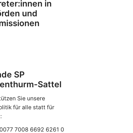
reter:innen in
rden und
missionen
nde SP
enthurm-Sattel
tützen Sie unsere
itik für alle statt für
:
0077 7008 6692 6261 0