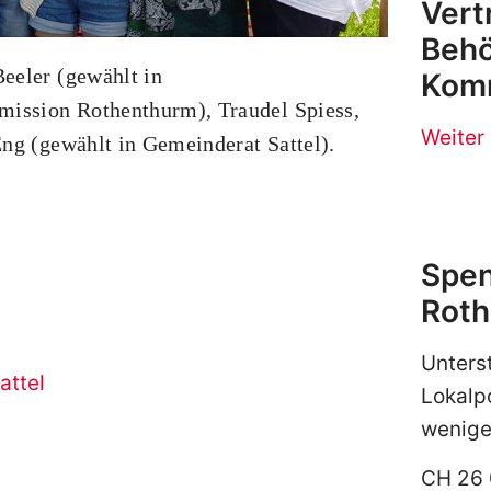
Vert
Behö
eeler (gewählt in
Kom
ission Rothenthurm), Traudel Spiess,
Weiter
Eng (gewählt in Gemeinderat Sattel).
Spe
Roth
Unters
attel
Lokalpol
wenige
CH 26 