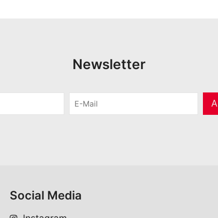
Newsletter
E
A
-
M
a
i
l
*
Social Media