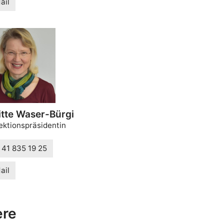
ail
itte Waser-Bürgi
ktionspräsidentin
 41 835 19 25
ail
ere