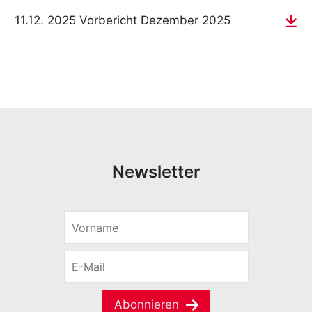
11.12. 2025 Vorbericht Dezember 2025
Newsletter
V
o
r
E
n
-
a
M
m
a
e
Abonnieren