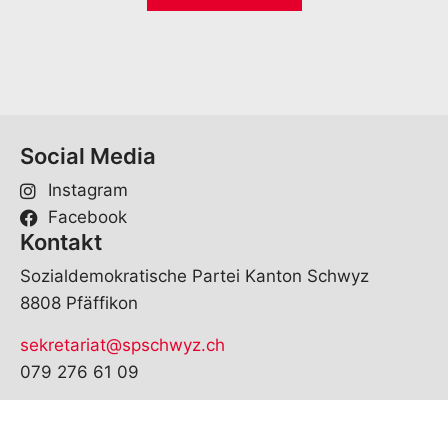
i
*
l
*
Social Media
Instagram
Facebook
Kontakt
Sozialdemokratische Partei Kanton Schwyz
8808 Pfäffikon
sekretariat@spschwyz.ch
079 276 61 09