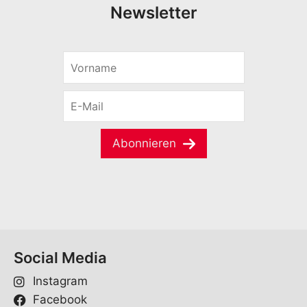
Newsletter
V
o
r
E
n
-
a
M
m
a
e
Abonnieren
i
*
l
*
Social Media
Instagram
Facebook