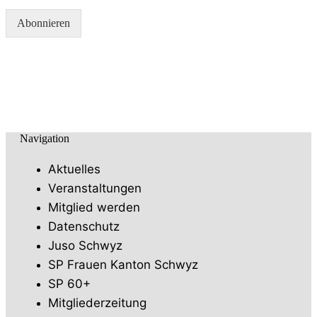
M
m
a
e
Abonnieren
i
*
l
*
Navigation
Aktuelles
Veranstaltungen
Mitglied werden
Datenschutz
Juso Schwyz
SP Frauen Kanton Schwyz
SP 60+
Mitgliederzeitung