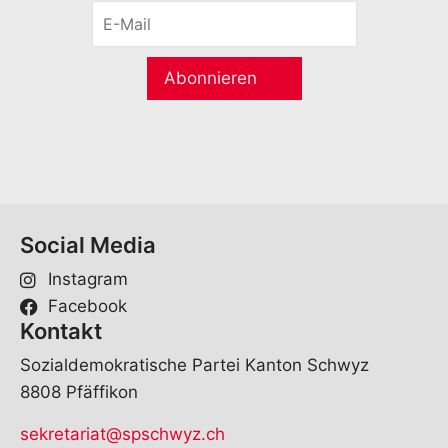
E
n
-
a
M
m
a
e
Abonnieren
i
*
l
*
Social Media
Instagram
Facebook
Kontakt
Sozialdemokratische Partei Kanton Schwyz
8808 Pfäffikon
sekretariat@spschwyz.ch