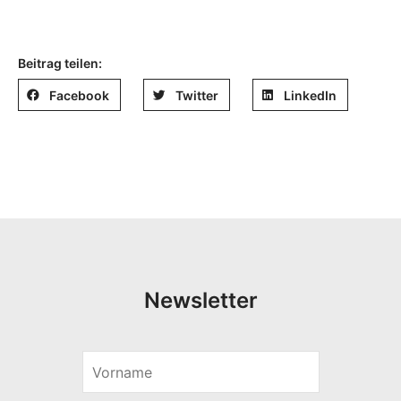
Beitrag teilen:
Facebook
Twitter
LinkedIn
Newsletter
V
o
r