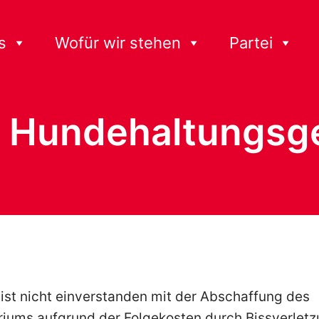
s
Wofür wir stehen
Partei
 Hundehaltungsg
ist nicht einverstanden mit der Abschaffung des
riums aufgrund der Folgekosten durch Bissverletz