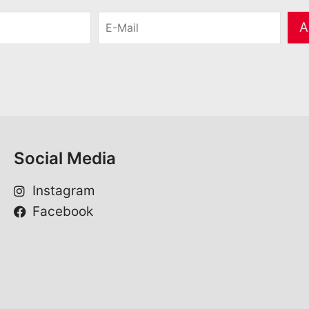
E
A
-
M
a
i
l
*
Social Media
Instagram
Facebook