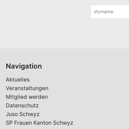
V
o
r
n
a
m
e
*
Navigation
Aktuelles
Veranstaltungen
Mitglied werden
Datenschutz
Juso Schwyz
SP Frauen Kanton Schwyz