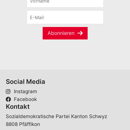
o
r
E
n
-
a
M
m
a
e
Abonnieren
i
*
l
*
Social Media
Instagram
Facebook
Kontakt
Sozialdemokratische Partei Kanton Schwyz
8808 Pfäffikon