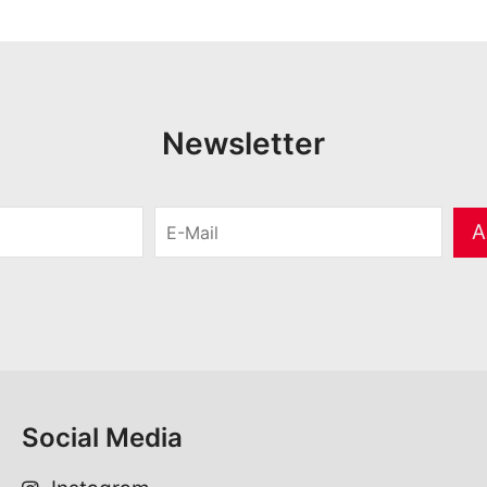
Newsletter
E
A
-
M
a
i
l
*
Social Media