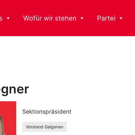
s
Wofür wir stehen
Partei
egner
Sektionspräsident
Vorstand Galgenen