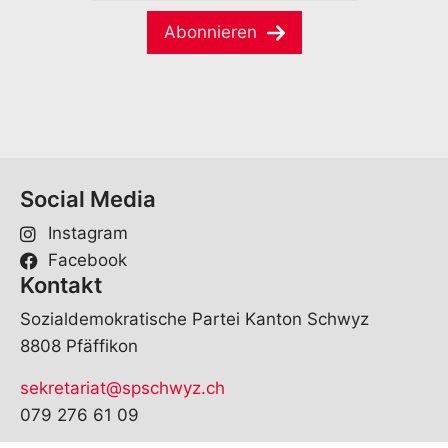
M
m
a
e
Abonnieren
i
*
l
*
Social Media
Instagram
Facebook
Kontakt
Sozialdemokratische Partei Kanton Schwyz
8808 Pfäffikon
sekretariat@spschwyz.ch
079 276 61 09