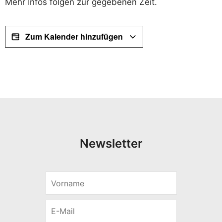
Mehr Infos folgen zur gegebenen Zeit.
Zum Kalender hinzufügen
Newsletter
V
o
r
E
n
-
a