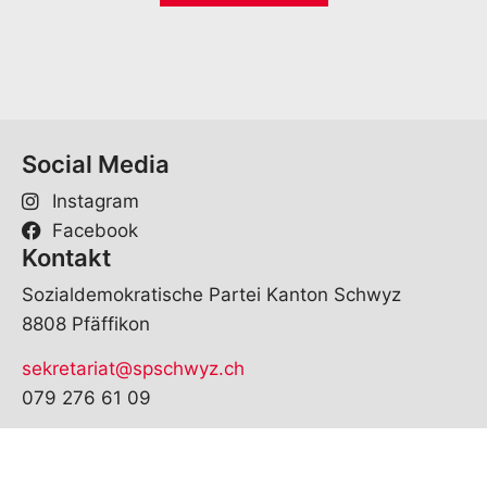
l
*
Social Media
Instagram
Facebook
Kontakt
Sozialdemokratische Partei Kanton Schwyz
8808 Pfäffikon
sekretariat@spschwyz.ch
079 276 61 09